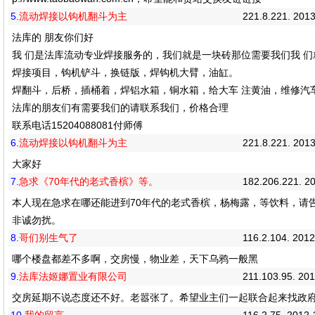
5.
流动焊接以钩机翻斗为主
221.8.221. 201
法库的 朋友你们好
我 们是法库流动专业焊接服务的，我们就是一块砖那位需要我们我 们
焊接项目，钩机铲斗，换链版，焊钩机大臂，油缸。
焊翻斗，后桥，插桶着，焊铝水箱，铜水箱，给大车 注黄油，维修汽
法库的朋友们有需要我们的请联系我们，价格合理
联系电话15204088081付师傅
6.
流动焊接以钩机翻斗为主
221.8.221. 201
大家好
7.
急求《70年代的老式香槟》等。
182.206.221. 2
本人现在急求在哪还能进到70年代的老式香槟，杨梅露，等饮料，请告述我
非诚勿扰。
8.
哥们别生气了
116.2.104. 201
哪个楼盘都差不多啊，交房慢，物业差，天下乌鸦一般黑
9.
法库法姬娜置业有限公司
211.103.95. 20
交房延期不说态度还不好。老嚣张了。希望业主们一起联合起来找政府投诉