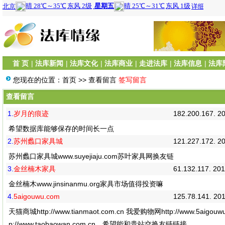
首 页
|
法库新闻
|
法库文化
|
法库商业
|
走进法库
|
法库信息
|
法库
您现在的位置：
首页
>>
查看留言
签写留言
查看留言
1.
岁月的痕迹
182.200.167. 2
希望数据库能够保存的时间长一点
2.
苏州蠡口家具城
121.227.172. 2
苏州蠡口家具城www.suyejiaju.com苏叶家具网换友链
3.
金丝楠木家具
61.132.117. 20
金丝楠木www.jinsinanmu.org家具市场值得投资嘛
4.
5aigouwu.com
125.78.141. 20
天猫商城http://www.tianmaot.com.cn 我爱购物网http://www.5aigouw
p://www.taobaowan.com.cn，希望能和贵站交换友链链接