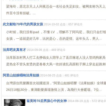
梁海玲，原北京天上人间夜总会一名社会失足妇女。被网友称为天上人间
件至今没有侦破。...
此文献给70年代的男孩女孩
2014-10-02 点击：657 评论:0
小时候，我们没有ipad ，不懂 LV ，理解不了阿玛尼 。我们只
女孩，一追就是好几年，比的是心，念的是情。这年头儿，男人...
法库吧友真有才
2014-09-06 点击：469 评论:0
法库新农村男人打工去挣钱女人陪学上了县庄稼老人没人管鸡狗家具
是热全不管头发烫的是卷卷大风一吹好凌乱高跟鞋子脚上穿走起路来咯
阿里山姑娘唱响法库姑娘
2014-08-25 点击：481 评论:0
台灣原住民樂團首次祖國巡演，“阿里山姑娘唱響《法庫姑娘》全球最
26日18點30分，東湖歡樂廣場激情上演，為飛行大會暖場。7位...
翁美玲70后男孩心中的女神
2014-08-19 点击：572 评论:0