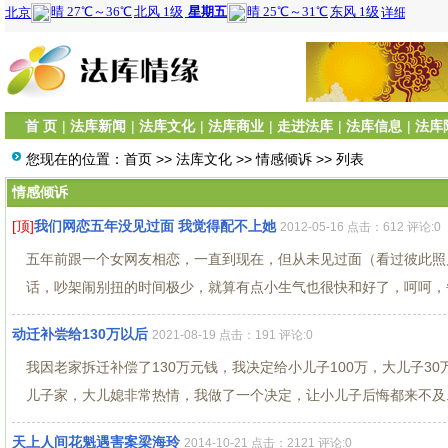
首 页
|
法库新闻
|
法库文化
|
法库商业
|
走进法库
|
法库信息
|
法库
您现在的位置：
首页
>>
法库文化
>>
情感倾诉
>> 列表
情感倾诉
[顶]
我们网恋五年没见过面 我觉得配不上她
2012-05-16 点击：612 评论:0
五年前跟一个女网友相恋，一直到现在，但从未见过面（看过彼此照
话，吵架闹别扭的时间极少，就算有点小生气也很快和好了，呵呵，每
动迁补尝给130万以后
2021-08-19 点击：191 评论:0
我因老家拆迁补偿了130万元钱，我决定给小儿子100万，大儿子
儿子家，大儿媳非常热情，我做了一个决定，让小儿子后悔都来不及..
天上人间花魁遇害案梁海玲
2014-10-21 点击：2121 评论:0