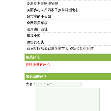
·
爱新觉罗皇家博物院
·
美丽乡村法库四家子乡前满洲屯村
·
超市里的小美妇
·
全网最美车模
·
法库边门遗址
·
车模小熊
·
微笑的石头
·
首届沈阳法库财湖冬捕节 冷资源拉动热经济
相关评论
暂时还没有评论
发表我的评论
大名：