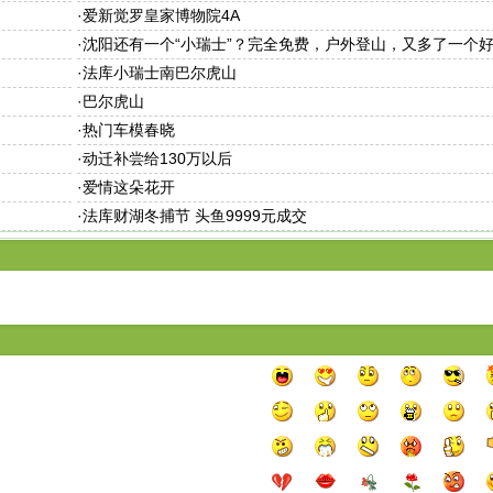
·
爱新觉罗皇家博物院4A
·
沈阳还有一个“小瑞士”？完全免费，户外登山，又多了一个
·
法库小瑞士南巴尔虎山
·
巴尔虎山
·
热门车模春晓
·
动迁补尝给130万以后
·
爱情这朵花开
·
法库财湖冬捕节 头鱼9999元成交