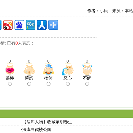
作者：小民 来源：本站
情: 已有
0
人表态：
0
0
0
0
0
很棒
愤怒
搞笑
恶心
不解
·
【法库人物】收藏家胡春生
·
法库白鹤楼公园