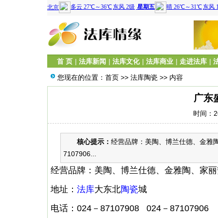
首 页
|
法库新闻
|
法库文化
|
法库商业
|
走进法库
|
您现在的位置：
首页
>>
法库陶瓷
>> 内容
广东
时间：20
核心提示：
经营品牌：美陶、博兰仕德、金雅陶、家
7107906...
经营品牌：美陶、博兰仕德、金雅陶、家丽
地址：
法库
大东北
陶瓷
城
电话：024－87107908 024－87107906