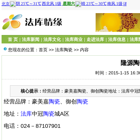
首 页
|
法库新闻
|
法库文化
|
法库商业
|
走进法库
|
法库信息
|
法库
您现在的位置：
首页
>>
法库陶瓷
>> 内容
隆源陶
时间：2015-1-15 16:
核心提示：
经营品牌：豪美嘉陶瓷、御创陶瓷地址：法库中冠陶瓷城A
经营品牌：豪美嘉
陶瓷
、御创
陶瓷
地址：
法库
中冠
陶瓷
城A区
电话：024－87107901