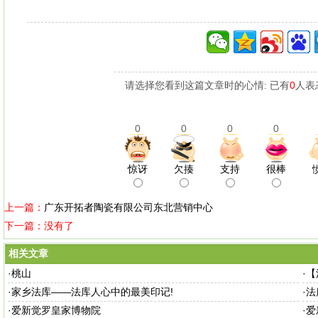
请选择您看到这篇文章时的心情: 已有
0
人表
0
0
0
0
惊讶
欠揍
支持
很棒
上一篇：
广东开拓者陶瓷有限公司东北营销中心
下一篇：没有了
相关文章
·
桃山
·
【
·
家乡法库——法库人心中的最美印记!
·
法
·
爱新觉罗皇家博物院
·
爱