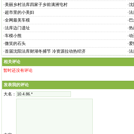
·
美丽乡村法库四家子乡前满洲屯村
·
沈
·
超市里的小美妇
·
法
·
全网最美车模
·
巴
·
法库边门遗址
·
热
·
车模小熊
·
动
·
微笑的石头
·
爱
·
首届沈阳法库财湖冬捕节 冷资源拉动热经济
·
法
相关评论
暂时还没有评论
发表我的评论
大名：