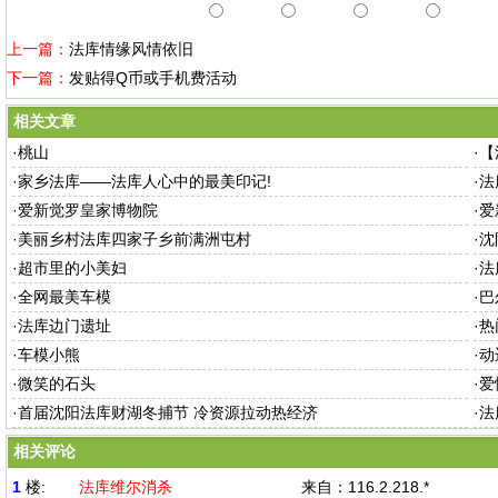
上一篇：
法库情缘风情依旧
下一篇：
发贴得Q币或手机费活动
相关文章
·
桃山
·
【
·
家乡法库——法库人心中的最美印记!
·
法
·
爱新觉罗皇家博物院
·
爱
·
美丽乡村法库四家子乡前满洲屯村
·
沈
·
超市里的小美妇
·
法
·
全网最美车模
·
巴
·
法库边门遗址
·
热
·
车模小熊
·
动
·
微笑的石头
·
爱
·
首届沈阳法库财湖冬捕节 冷资源拉动热经济
·
法
相关评论
1
楼:
法库维尔消杀
来自：
116.2.218.*