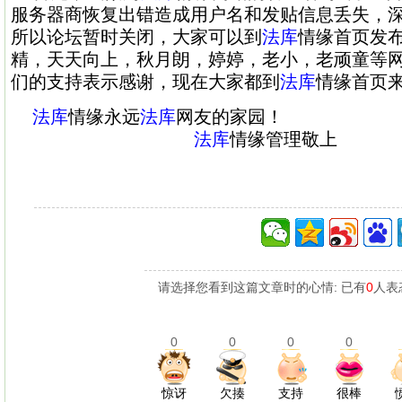
服务器商恢复出错造成用户名和发贴信息丢失，
所以论坛暂时关闭，大家可以到
法库
情缘首页发
精，天天向上，秋月朗，婷婷，老小，老顽童等
们的支持表示感谢，现在大家都到
法库
情缘首页
法库
情缘永远
法库
网友的家园！
法库
情缘管理敬上
请选择您看到这篇文章时的心情: 已有
0
人表
0
0
0
0
惊讶
欠揍
支持
很棒