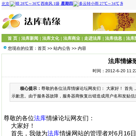
首 页
|
法库新闻
|
法库文化
|
法库商业
|
走进法库
|
法库信息
|
法库
您现在的位置：
首页
>>
站内公告
>> 内容
法库情缘
时间：2012-6-20 11:
核心提示：
尊敬的各位法库情缘论坛网友们： 大家好！ 首先
示歉意。由于服务器故障，服务器商恢复出错造成用户名和发贴信息
尊敬的各位
法库
情缘论坛网友们：
大家好！
首先，我做为
法库
情缘网站的管理者对6月16