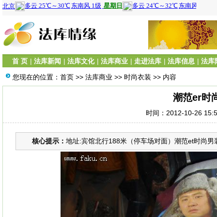
首 页
|
法库新闻
|
法库文化
|
法库商业
|
走进法库
|
法库信息
|
法库
您现在的位置：
首页
>>
法库商业
>>
时尚衣装
>> 内容
潮范er时
时间：2012-10-26 15:
核心提示：
地址:宾馆北行188米（停车场对面）潮范et时尚男装.