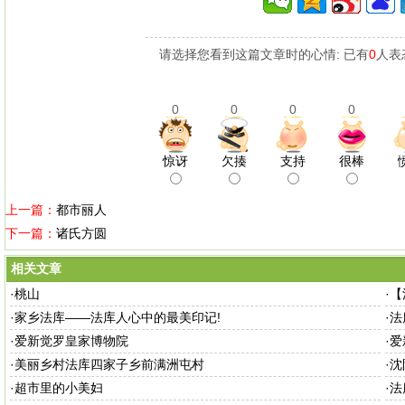
请选择您看到这篇文章时的心情: 已有
0
人表
0
0
0
0
惊讶
欠揍
支持
很棒
上一篇：
都市丽人
下一篇：
诸氏方圆
相关文章
·
桃山
·
【
·
家乡法库——法库人心中的最美印记!
·
法
·
爱新觉罗皇家博物院
·
爱
·
美丽乡村法库四家子乡前满洲屯村
·
沈
·
超市里的小美妇
·
法