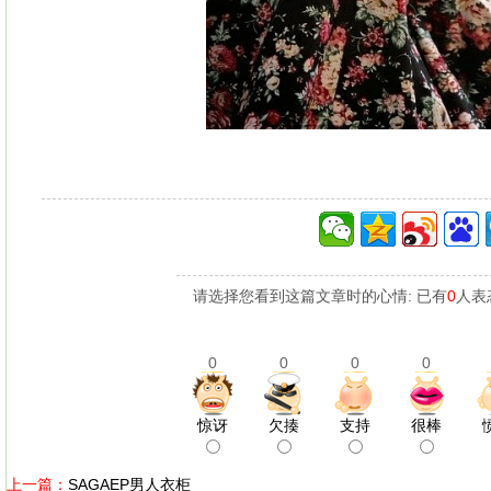
请选择您看到这篇文章时的心情: 已有
0
人表
0
0
0
0
惊讶
欠揍
支持
很棒
上一篇：
SAGAEP男人衣柜