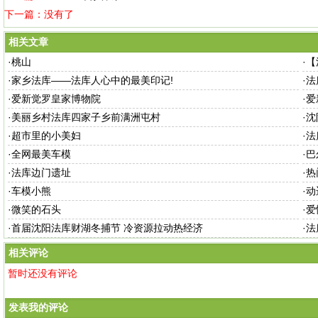
下一篇：没有了
相关文章
·
桃山
·
【
·
家乡法库——法库人心中的最美印记!
·
法
·
爱新觉罗皇家博物院
·
爱
·
美丽乡村法库四家子乡前满洲屯村
·
沈
·
超市里的小美妇
·
法
·
全网最美车模
·
巴
·
法库边门遗址
·
热
·
车模小熊
·
动
·
微笑的石头
·
爱
·
首届沈阳法库财湖冬捕节 冷资源拉动热经济
·
法
相关评论
暂时还没有评论
发表我的评论