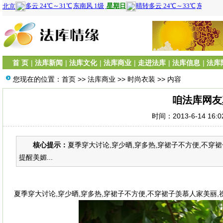
首 页
|
法库新闻
|
法库文化
|
法库商业
|
走进法库
|
法库信息
|
法库
您现在的位置：
首页
>>
法库商业
>>
时尚衣装
>> 内容
咱法库网友
时间：2013-6-14 16:
核心提示：
夏季穿大讨论,穿少晒,穿多热,穿裙子不方便,不穿裙
提醒美媚...
夏季穿大讨论,穿少晒,穿多热,穿裙子不方便,不穿裙子羡慕人家美丽,祝